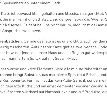
d Speisenbetrieb unter einem Dach.
Karte ist bewusst klein gehalten und klassisch ausgerichtet.
te, die man kennt und schätzt. Dazu gehören etwa das Wiener S
it Kaiserteil. Es geht bei uns nicht darum, möglichst viel anzu
t Anspruch umzusetzen.
nenbällchen:
Gerade deshalb ist es uns wichtig, auch bei den 
herzig zu arbeiten. Auf unserer Karte gibt es zwei vegane Opti
ganz bewusst jene, die unser Haus und die Region gut widerspi
 auf mariniertem Spitzkraut mit Sesam-Mayo.
det warme und kalte Elemente, wird à la minute zubereitet un
erbohne bringt Substanz, das marinierte Spitzkraut Frische u
 Komponente. Für mich ist das kein Alibi-Gericht, sondern ein 
isch geprägte Küche und ein ernst gemeinter veganer Zugang s
nkauf achten wir dabei auf Nachhaltigkeit und auf Produkte, di