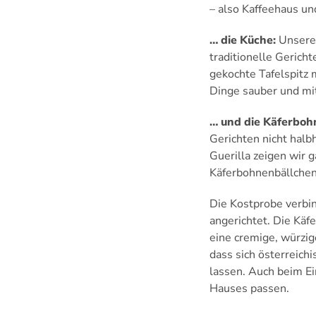
– also Kaffeehaus un
… die Küche:
Unsere 
traditionelle Gerich
gekochte Tafelspitz m
Dinge sauber und mi
… und die Käferboh
Gerichten nicht halb
Guerilla zeigen wir 
Käferbohnenbällchen
Die Kostprobe verbin
angerichtet. Die Käf
eine cremige, würzige
dass sich österreich
lassen. Auch beim Ei
Hauses passen.