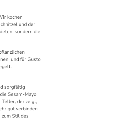
 Wir kochen
chnitzel und der
bieten, sondern die
pflanzlichen
onen, und für Gusto
egelt:
d sorgfältig
nd die Sesam-Mayo
Teller, der zeigt,
ehr gut verbinden
e zum Stil des