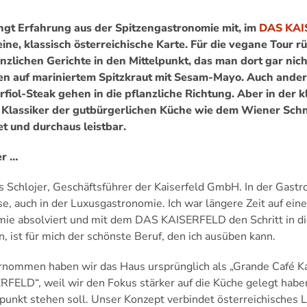
ngt Erfahrung aus der Spitzengastronomie mit, im
DAS KAI
ine, klassisch österreichische Karte. Für die vegane Tour r
nzlichen Gerichte in den Mittelpunkt, das man dort gar ni
n auf mariniertem Spitzkraut mit Sesam-Mayo. Auch ander
fiol-Steak gehen in die pflanzliche Richtung. Aber in der k
 Klassiker der gutbürgerlichen Küche wie dem Wiener Schnit
et und durchaus leistbar.
er …
s Schlojer, Geschäftsführer der Kaiserfeld GmbH. In der Gastro
se, auch in der Luxusgastronomie. Ich war längere Zeit auf eine
ie absolviert und mit dem DAS KAISERFELD den Schritt in di
, ist für mich der schönste Beruf, den ich ausüben kann.
nommen haben wir das Haus ursprünglich als „Grande Café Ka
FELD“, weil wir den Fokus stärker auf die Küche gelegt haben
lpunkt stehen soll. Unser Konzept verbindet österreichisches L