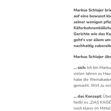
Markus Schlojer bri
auf eine bewusst kle
seiner wenigen pfla
Käferbohnenbällche
Gerichte wie das Kar
geht’s vor allem um
nachhaltig zubereit
Markus Schlojer üb
… sich:
Ich bin Marku
vielen Jahren zu Hau
habe die Weinakadem
gemacht. Wirt zu sein
… das Konzept:
Über
heißt es „DAS KAISER
noch klarer im Mitte