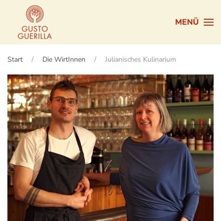
MENÜ
Zum Hauptinhalt springen
Start
Die WirtInnen
Julianisches Kulinarium