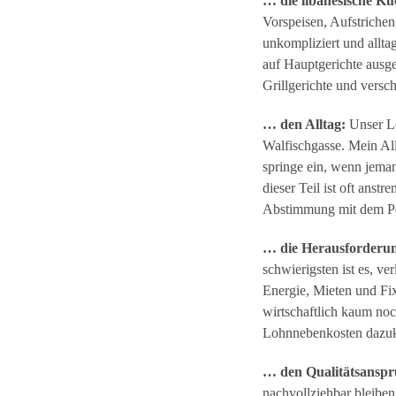
… die libanesische Kü
Vorspeisen, Aufstrichen,
unkompliziert und allta
auf Hauptgerichte ausg
Grillgerichte und versc
… den Alltag:
Unser Lok
Walfischgasse. Mein Allt
springe ein, wenn jema
dieser Teil ist oft ans
Abstimmung mit dem Pe
… die Herausforderu
schwierigsten ist es, v
Energie, Mieten und Fix
wirtschaftlich kaum no
Lohnnebenkosten dazuk
… den Qualitätsansp
nachvollziehbar bleiben