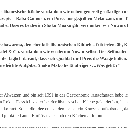
anesische Küche verdanken wir neben generell großartigen ori
ezepte – Baba Ganoush, ein Püree aus gegrillten Melanzani, und T
silie. Dass es beides im Shako Maako gibt verdanken wir Nowars 
Schawarma, den ebenfalls libanesischen Kibbeh – frittierten, äh, 
afel & Co. verdanken wir wiederum Nowar selbst. Der Selfmadema
tet täglich darauf, dass sich Qualität und Preis die Waage halten.
ine leichte Aufgabe. Shako Mako heißt übrigens:
„Was geht!?“
 Alwarzan und bin seit 1991 in der Gastronomie. Angefangen habe ich
n Lokal. Dass ich später bei der libanesischen Küche gelandet bin, hat
n kommt. So ist die Idee entstanden, selbst ein Konzept aufzubauen, das
und punktuell auch Einflüsse aus anderen Küchen aufnimmt.