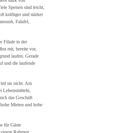
lebt stark von
ele Speisen sind leicht,
t kräftiger und stärker
noush, Falafel,
 Filiale in der
st mit, bereite vor,
grund laufen. Gerade
uf und die laufende
ird sie nicht. Am
ei Lebensmitteln,
sich das Geschäft
h hohe Mieten und hohe
se für Gäste
 in einem Rahmen