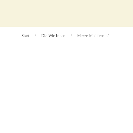
Zum Hauptinhalt springen
Start
Die WirtInnen
Mezze Mediterrané