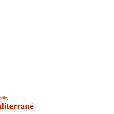
ndly)
iterrané