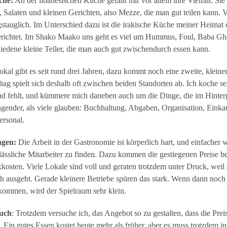
che:
An der libanesischen Küche gefällt mir vor allem ihre Vielfalt. Sie 
 Salaten und kleinen Gerichten, also Mezze, die man gut teilen kann. Vi
gstauglich. Im Unterschied dazu ist die irakische Küche meiner Heimat of
erichtet. Im Shako Maako uns geht es viel um Hummus, Foul, Baba Gha
hiedene kleine Teller, die man auch gut zwischendurch essen kann.
al gibt es seit rund drei Jahren, dazu kommt noch eine zweite, kleinere
ag spielt sich deshalb oft zwischen beiden Standorten ab. Ich koche selb
nd fehlt, und kümmere mich daneben auch um die Dinge, die im Hinter
trengender, als viele glauben: Buchhaltung, Abgaben, Organisation, Einka
rsonal.
ngen:
Die Arbeit in der Gastronomie ist körperlich hart, und einfacher w
erlässliche Mitarbeiter zu finden. Dazu kommen die gestiegenen Preise b
kosten. Viele Lokale sind voll und geraten trotzdem unter Druck, weil 
ch ausgeht. Gerade kleinere Betriebe spüren das stark. Wenn dann noc
ommen, wird der Spielraum sehr klein.
ruch
: Trotzdem versuche ich, das Angebot so zu gestalten, dass die Prei
. Ein gutes Essen kostet heute mehr als früher, aber es muss trotzdem