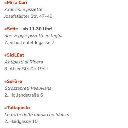
✊
Mi fa Cori
Arancini e pizzette
Josefstädter Str. 47-49
✊
Sette
– ab 11.30 Uhr!
due veggie pizzette in teglia
7.,Schottenfelddgasse 7
✊
S
icil.Eat
Antipasti di Ribera
8.,Alser Straße 19/III
✊
SoFàre
Strozzapreti Vesuviana
2.,Hollandstraße 6
✊
Tuttaposto
Le tette delle monarche (dolce)
2.,Haidgasse 10