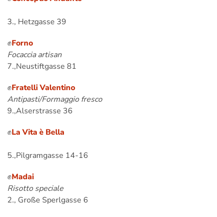
Lasagne antico
3., Hetzgasse 39
✊
Forno
Focaccia artisan
7.,Neustiftgasse 81
✊
Fratelli Valentino
Antipasti/Formaggio fresco
9.,Alserstrasse 36
✊
La Vita è Bella
Antipasti classici
5.,Pilgramgasse 14-16
✊
Madai
Risotto speciale
2., Große Sperlgasse 6